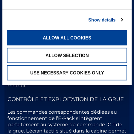
COÛTS D’EXPLOITATION RÉDUITS
Show details
En plus de son fonctionnement sans émissions
et à faible bruit, l’E-Pack offre également des
avantages substantiels en termes de coûts. Sa
ALLOW ALL COOKIES
commande intelligente du moteur électrique
veille à ce que seule la quantité d’énergie
électrique requise soit utilisée pour exécuter les
ALLOW SELECTION
fonctions requises de la grue. Cela se traduit par
une diminution des coûts d’exploitation comparé
à l’utilisation d’un moteur diesel et par une
USE NECESSARY COOKIES ONLY
réduction des heures de fonctionnement du
moteur.
CONTRÔLE ET EXPLOITATION DE LA GRUE
Les commandes correspondantes dédiées au
fonctionnement de l’E-Pack s’intègrent
parfaitement au système de commande IC-1 de
la grue. L’écran tactile situé dans la cabine permet